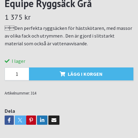
Equipe Ryggsäck Grå
1 375 kr
Den perfekta ryggsäcken för hästskötaren, med massor
av olika fack och utrymmen . Den är gjord i slitstarkt
material som också är vattenavvisande.
I lager
LÄGG I KORGEN
Artikelnummer:
314
Dela