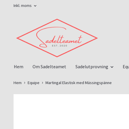
Inkl. moms
Hem
Om Sadelteamet
Sadelutprovning
Eq
Hem
Equipe
Martingal Elastisk med Mässingspänne