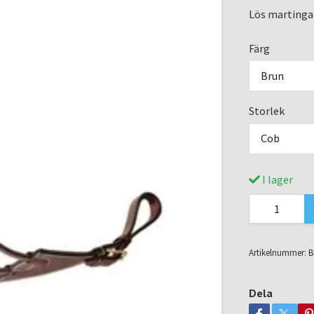
Lös martingal
Färg
Brun
Storlek
Cob
I lager
Artikelnummer:
B
Dela