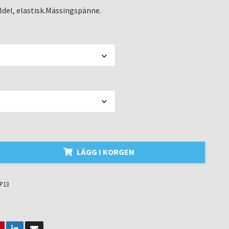
del, elastisk.Mässingspänne.
LÄGG I KORGEN
P13