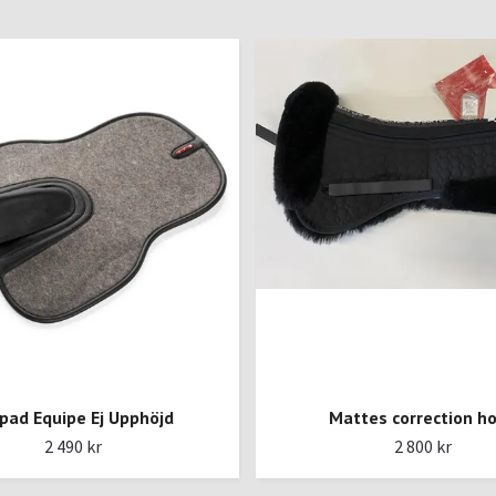
tpad Equipe Ej Upphöjd
Mattes correction h
2 490 kr
2 800 kr