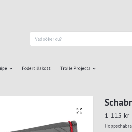
uipe
Fodertillskott
Trolle Projects
Schabr
1 115 kr
Hoppschabrak