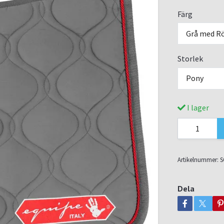
Färg
Grå med Rö
Storlek
Pony
I lager
Artikelnummer:
S
Dela