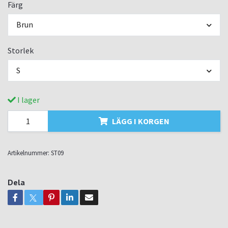
Färg
Brun
Storlek
S
I lager
LÄGG I KORGEN
Artikelnummer:
ST09
Dela