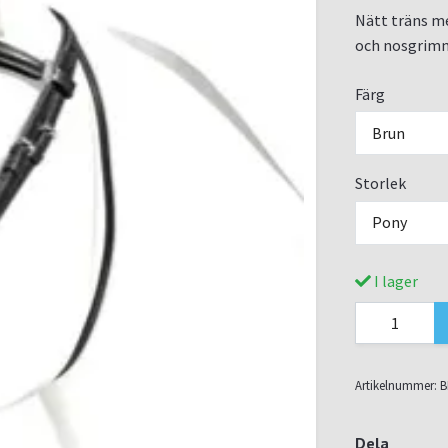
Nätt träns m
och nosgrim
Färg
Brun
Storlek
Pony
I lager
Artikelnummer:
B
Dela