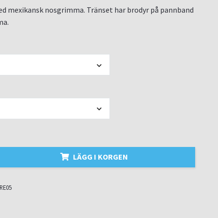
ed mexikansk nosgrimma. Tränset har brodyr på pannband
ma.
LÄGG I KORGEN
RE05