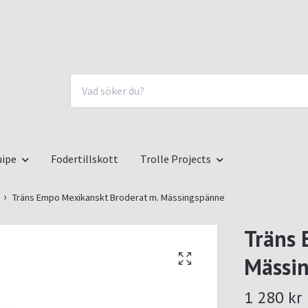
uipe
Fodertillskott
Trolle Projects
Träns Empo Mexikanskt Broderat m. Mässingspänne
Träns 
Mässi
1 280 kr