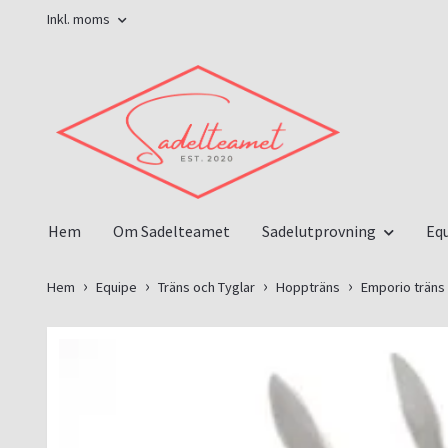
Inkl. moms
Hem
Om Sadelteamet
Sadelutprovning
Eq
Hem
Equipe
Träns och Tyglar
Hoppträns
Emporio träns