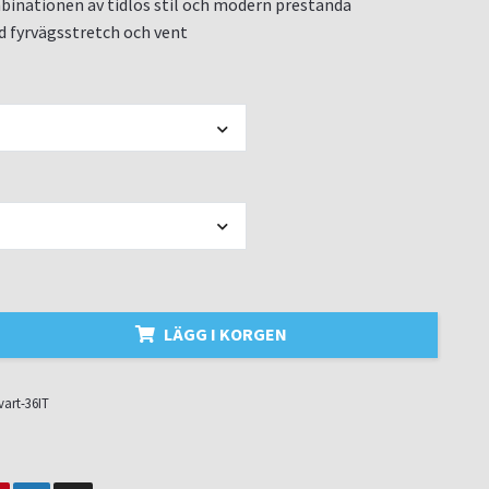
inationen av tidlös stil och modern prestanda
 fyrvägsstretch och vent
LÄGG I KORGEN
vart-36IT