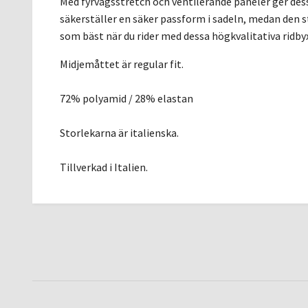
Med fyrvägsstretch och ventilerande paneler ger des
säkerställer en säker passform i sadeln, medan den 
som bäst när du rider med dessa högkvalitativa ridby
Midjemåttet är regular fit.
72% polyamid / 28% elastan
Storlekarna är italienska.
Tillverkad i Italien.