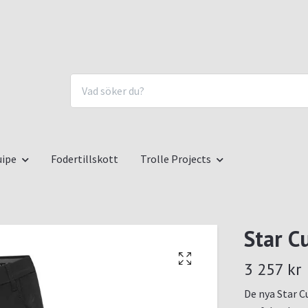
uipe
Fodertillskott
Trolle Projects
Star C
3 257 kr
De nya Star C