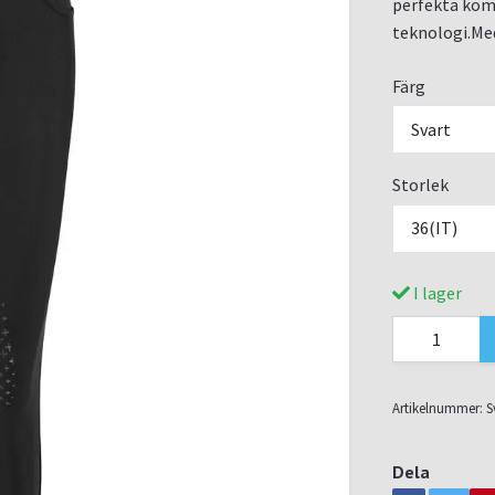
perfekta komb
teknologi.Med
Färg
Svart
Storlek
36(IT)
I lager
Artikelnummer:
S
Dela