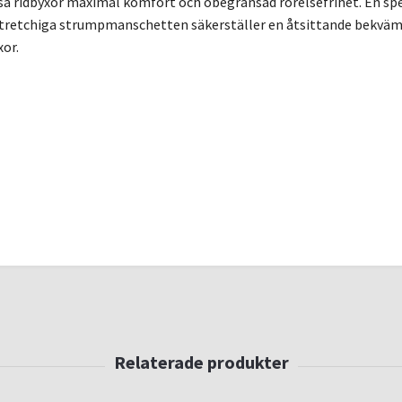
sa ridbyxor maximal komfort och obegränsad rörelsefrihet. En spe
stretchiga strumpmanschetten säkerställer en åtsittande bekväm 
xor.