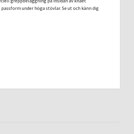
ciell greppbeläggning på insidan av knäet
passform under höga stövlar. Se ut och känn dig